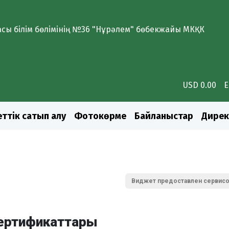
ласы білім бөлімінің №36 "Нұрәлем" бөбекжайы МКҚК
USD 0.00
E
ттік сатып алу
Фотокөрме
Байланыстар
Дирек
Виджет предоставлен сервис
сертификаттары