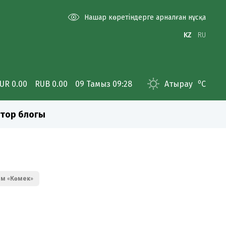
Нашар көретіндерге арналған нұсқа
KZ
RU
o
UR 0.00
RUB 0.00
09 Тамыз 09:28
Атырау
C
тор блогы
ом «Көмек»