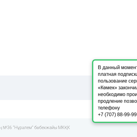
нің №36 "Нұрәлем" бөбекжайы МКҚК