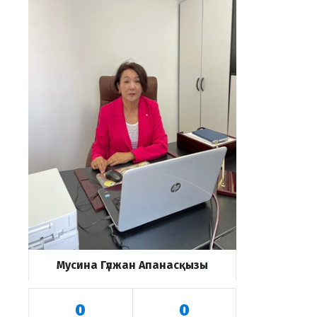
Мусина Гүлжан Апанасқызы
0
0