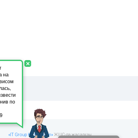
«IT Group Kazakhstan»
ЖШС-да жасалған