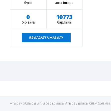
бүгін
апта ішінде
0
10773
бір айға
барлығы
ҚАБЫЛДАУҒА ЖАЗЫЛУ
Атырау облысы Білім басқармасы Атырау қаласы білім бөлімі