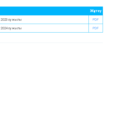
Жүктеу
 2023 оқу жылы
PDF
 2024 оқу жылы
PDF