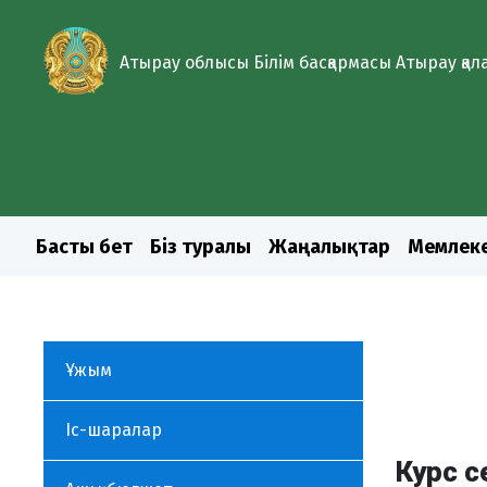
Атырау облысы Білім басқармасы Атырау қа
Басты бет
Біз туралы
Жаңалықтар
Мемлеке
Ұжым
Іс-шаралар
Курс 