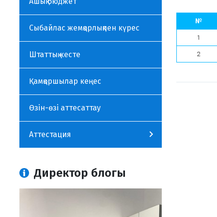
Ашық бюджет
№
Сыбайлас жемқорлықпен күрес
1
Штаттық кесте
2
Қамқоршылар кеңес
Өзін-өзі аттесаттау
Аттестация
Директор блогы