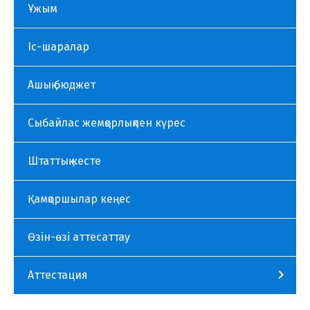
Ұжым
Іс-шаралар
Ашық бюджет
Сыбайлас жемқорлықпен күрес
Штаттық кесте
Қамқоршылар кеңес
Өзін-өзі аттесаттау
Аттестация