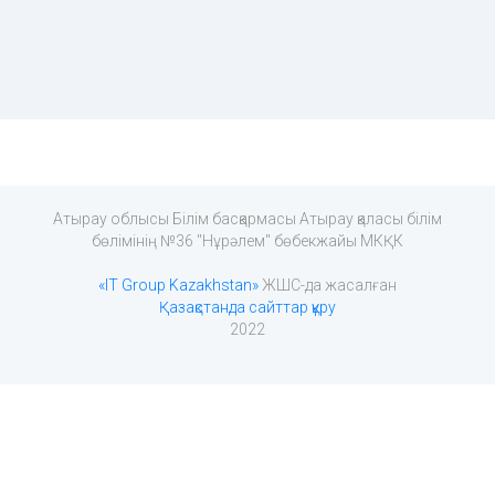
Атырау облысы Білім басқармасы Атырау қаласы білім
бөлімінің №36 "Нұрәлем" бөбекжайы МКҚК
«IT Group Kazakhstan»
ЖШС-да жасалған
Қазақстанда сайттар құру
2022