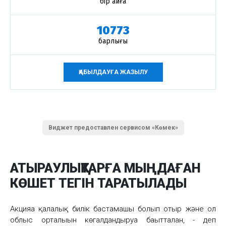
бір айға
10773
барлығы
ҚАБЫЛДАУҒА ЖАЗЫЛУ
Виджет предоставлен сервисом «Көмек»
АТЫРАУЛЫҚТАРҒА МЫҢДАҒАН​
КӨШЕТ​ ТЕГІН ТАРАТЫЛАДЫ
Акцияға қалалық билік бастамашы болып отыр және​ ол
облыс орталығын көгалдандыруға бағытталған, - деп