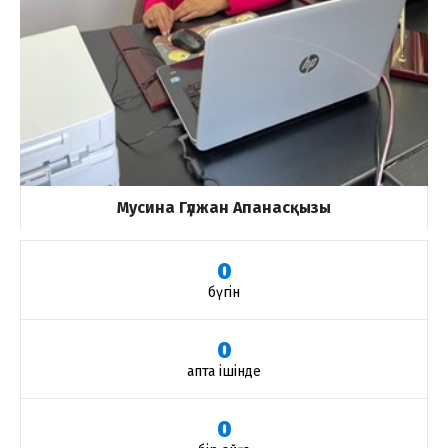
Мусина Гүлжан Апанасқызы
0
бүгін
0
апта ішінде
0