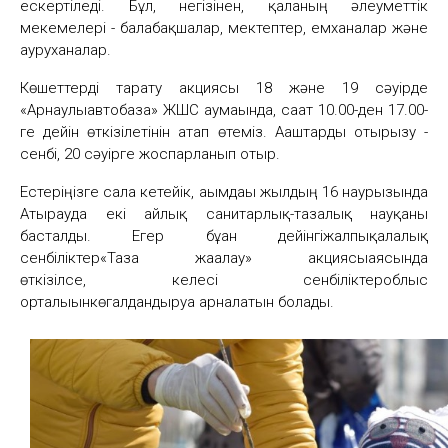
ескертіледі. Бұл, негізінен, қаланың әлеуметтік
мекемелері - балабақшалар, мектептер, емханалар және
ауруханалар.
Көшеттерді тарату акциясы​ 18 және 19 сәуірде
«Арнаулыавтобаза» ЖШС аумағында, сағат 10.00-ден 17.00-
ге дейін өткізілетінін атап өтеміз. Ағаштарды отырғызу -
сенбі, 20 сәуірге жоспарланып отыр.
Естеріңізге сала кетейік, ағымдағы жылдың 16 наурызында
Атырауда екі айлық санитарлық-тазалық науқаны
басталды. Егер бұған дейінгіжалпықалалық
сенбіліктер«Таза жағалау» акциясыаясында
өткізілсе, келесі сенбіліктероблыс
орталығынкөгалдандыруға арналатын болады.