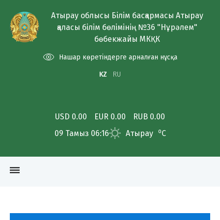
Атырау облысы Білім басқармасы Атырау
қаласы білім бөлімінің №36 "Нұрәлем"
бөбекжайы МКҚК
Нашар көретіндерге арналған нұсқа
KZ
RU
USD 0.00
EUR 0.00
RUB 0.00
o
09 Тамыз 06:16
Атырау
C
dehaze