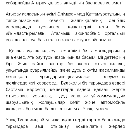
хабарлайды Атырау қаласы әкімдігінің​ баспасөз қызметі.
Атырау қаласының әкімі Әлімұхаммед Құттұмұратұлының
тапсырмасымен, кезекті жалпықалалық сенбілік
қарсаңында тұрғындарға көшеттерді тегін беру
ұйымдастырылады. Аталмыш​ акцияоблыс орталығын
көгалдандыруға бағытталған және дәстүрге айналмақ.
- Қаланы көгалдандыру - жергілікті билік органдарының
ғана емес, Атырау тұрғындарының да басым ​ міндеттерінің
бірі. Жыл сайын ағаштар бір жерге​ отырғызылады,
уақытында суарылмайды және дұрыс күтім жасалмайды
дегенқала тұрғындарыныңшағымдары әлеуметтік
желілерде жиі кездеседі. ​ Бұл жолы біз тұрғындарға өздері
бастама көрсетіп, көшеттерді өздері қалаған жерге
отырғызуды ұсындық, - деді қалалық үй-коммуналдық
шаруашылық, жолаушылар көлігі және автомобиль
жолдары бөлімінің басшысының м.а. Ұзақ Тұсаев.
Ұзақ Тұсаевың айтуынша, көшеттерді тарату барысында
тұрғындарға​ ағаш отырғызу ұсынылатын жерлер